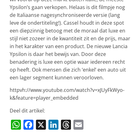
Ypsilon’s gaan verkopen. Helaas is dit filmpje nog
de Italiaanse nagesynchroniseerde versie (lang
leve de ondertiteling!). Cassel houdt in deze spot
een diepzinnig betoog met de moraal dat luxe en
stijl niet zozeer in de kwantiteit zit en de prijs, maar
in het karakter van een product. De nieuwe Lancia
Ypsilon is daar het bewijs van. Door deze
benadering is luxe een optie waar iedereen recht
op heeft. Ook mensen die zich ‘enkel’ een auto uit
een lager segment kunnen veroorloven.
httpvh://www.youtube.com/watch?v=xJUyFkWyo-
k&feature=player_embedded
Deel dit artikel:
W
F
X
Li
T
E
h
a
n
h
m