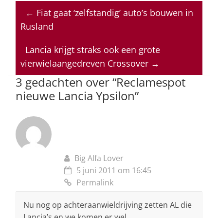
at
c
k
re
ai
←
Fiat gaat ‘zelfstandig’ auto’s bouwen in
s
e
e
a
l
Rusland
A
b
dI
d
p
o
n
s
Lancia krijgt straks ook een grote
vierwielaangedreven Crossover
→
p
o
3 gedachten over “
Reclamespot
k
nieuwe Lancia Ypsilon
”
Big Alfa Lover
5 juni 2011 om 16:45
Permalink
Nu nog op achteraanwieldrijving zetten AL die
Lancia’s en we komen er wel.