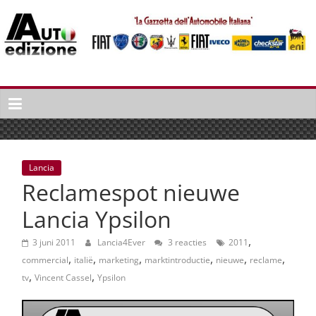
Spring
naar
inhoud
Auto
Edizione
La
Gazetta
dell'Automobile
Lancia
Italiana
Reclamespot nieuwe
|
Italiaans
Lancia Ypsilon
autonieuws
,
&
3 juni 2011
Lancia4Ever
3 reacties
2011
,
,
,
,
,
,
lifestyle
commercial
italië
marketing
marktintroductie
nieuwe
reclame
,
,
tv
Vincent Cassel
Ypsilon