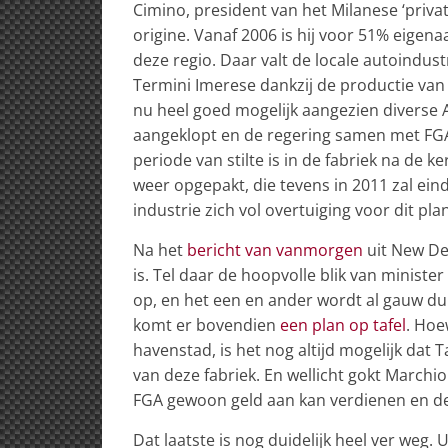
Cimino, president van het Milanese ‘private
origine. Vanaf 2006 is hij voor 51% eigenaa
deze regio. Daar valt de locale autoindus
Termini Imerese dankzij de productie van
nu heel goed mogelijk aangezien diverse A
aangeklopt en de regering samen met FGA 
periode van stilte is in de fabriek na de 
weer opgepakt, die tevens in 2011 zal ein
industrie zich vol overtuiging voor dit pl
Na het
bericht van vanmorgen
uit New Del
is. Tel daar de hoopvolle blik van ministe
op, en het een en ander wordt al gauw dui
komt er bovendien
een plan op tafel
. Ho
havenstad, is het nog altijd mogelijk dat
van deze fabriek. En wellicht gokt Marchio
FGA gewoon geld aan kan verdienen en d
Dat laatste is nog duidelijk heel ver weg.