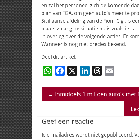
en zal het personeel zich de komende da
plan van FGA, om geen auto’s meer te pr
Siciliaanse afdeling van de Fiom-Cigl, is ee
plaats zolang de situatie nu is zoals ie 
in overleg over de volgende acties. Er ko
Wanneer is nog niet precies bekend.
Deel dit artikel:
W
F
X
Li
T
E
h
a
n
h
m
at
c
k
re
ai
←
Inmiddels 1 miljoen auto’s met
s
e
e
a
l
A
b
dI
d
Lek
p
o
n
s
Geef een reactie
p
o
Je e-mailadres wordt niet gepubliceerd.
V