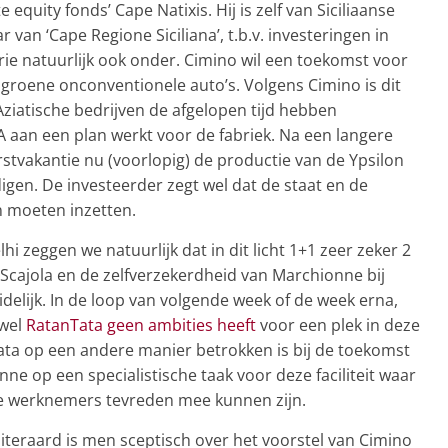
 equity fonds’ Cape Natixis. Hij is zelf van Siciliaanse
r van ‘Cape Regione Siciliana’, t.b.v. investeringen in
trie natuurlijk ook onder. Cimino wil een toekomst voor
 groene onconventionele auto’s. Volgens Cimino is dit
ziatische bedrijven de afgelopen tijd hebben
aan een plan werkt voor de fabriek. Na een langere
kerstvakantie nu (voorlopig) de productie van de Ypsilon
digen. De investeerder zegt wel dat de staat en de
an moeten inzetten.
hi zeggen we natuurlijk dat in dit licht 1+1 zeer zeker 2
r Scajola en de zelfverzekerdheid van Marchionne bij
delijk. In de loop van volgende week of de week erna,
ewel
RatanTata geen ambities heeft
voor een plek in deze
 Tata op een andere manier betrokken is bij de toekomst
nne op een specialistische taak voor deze faciliteit waar
e werknemers tevreden mee kunnen zijn.
 Uiteraard is men sceptisch over het voorstel van Cimino