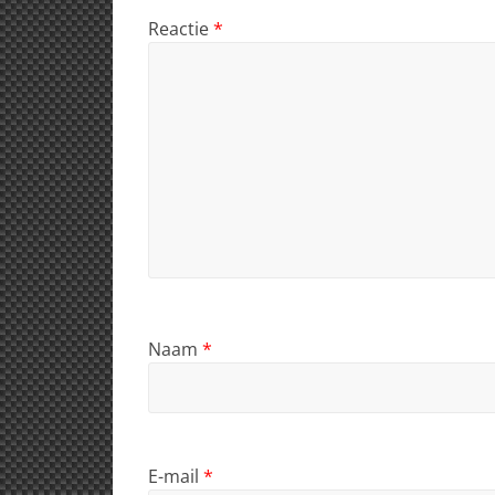
k
Reactie
*
Naam
*
E-mail
*