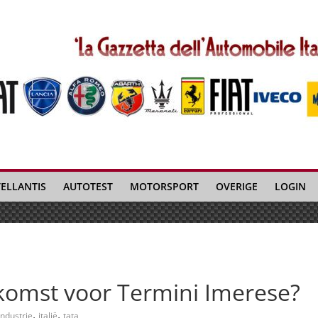
TELLANTIS
AUTOTEST
MOTORSPORT
OVERIGE
LOGIN
komst voor Termini Imerese?
,
,
industrie
italië
tata