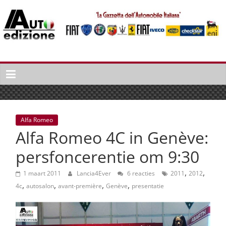
Spring
naar
inhoud
Auto
Edizione
La
Gazetta
dell'Automobile
Alfa Romeo
Italiana
Alfa Romeo 4C in Genève:
|
Italiaans
persfoncerentie om 9:30
autonieuws
,
,
&
1 maart 2011
Lancia4Ever
6 reacties
2011
2012
,
,
,
,
lifestyle
4c
autosalon
avant-première
Genève
presentatie