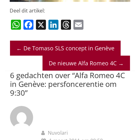
Deel dit artikel:
W
F
X
Li
T
E
h
a
n
h
m
at
c
k
re
ai
←
De Tomaso SLS concept in Genève
s
e
e
a
l
A
b
dI
d
De nieuwe Alfa Romeo 4C
→
p
o
n
s
6 gedachten over “
Alfa Romeo 4C
p
o
in Genève: persfoncerentie om
9:30
”
k
Nuvolari