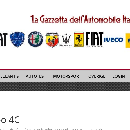
TELLANTIS
AUTOTEST
MOTORSPORT
OVERIGE
LOGIN
eo 4C
,
,
,
,
,
,
2011
4c
Alfa Romeo
autosalon
concept
Genève
presentatie