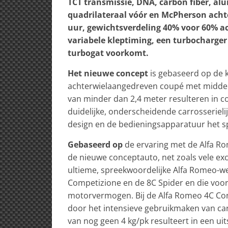
TCT transmissie, DNA, carbon fiber, a
quadrilateraal vóór en McPherson achte
uur, gewichtsverdeling 40% voor 60% ac
variabele kleptiming, een turbocharger
turbogat voorkomt.
Het nieuwe concept
is gebaseerd op de 
achterwielaangedreven coupé met middenm
van minder dan 2,4 meter resulteren in 
duidelijke, onderscheidende carrosserielij
design en de bedieningsapparatuur het s
Gebaseerd op
de ervaring met de Alfa R
de nieuwe conceptauto, net zoals vele exc
ultieme, spreekwoordelijke Alfa Romeo-weg
Competizione en de 8C Spider en die voo
motorvermogen. Bij de Alfa Romeo 4C Conc
door het intensieve gebruikmaken van ca
van nog geen 4 kg/pk resulteert in een ui