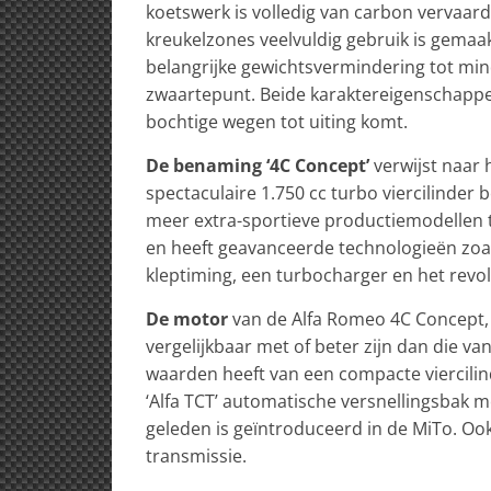
koetswerk is volledig van carbon vervaard
kreukelzones veelvuldig gebruik is gemaak
belangrijke gewichtsvermindering tot min
zwaartepunt. Beide karaktereigenschappe
bochtige wegen tot uiting komt.
De benaming ‘4C Concept’
verwijst naar 
spectaculaire 1.750 cc turbo viercilinder 
meer extra-sportieve productiemodellen te
en heeft geavanceerde technologieën zoals
kleptiming, een turbocharger en het revo
De motor
van de Alfa Romeo 4C Concept, 
vergelijkbaar met of beter zijn dan die va
waarden heeft van een compacte viercili
‘Alfa TCT’ automatische versnellingsbak 
geleden is geïntroduceerd in de MiTo. Oo
transmissie.