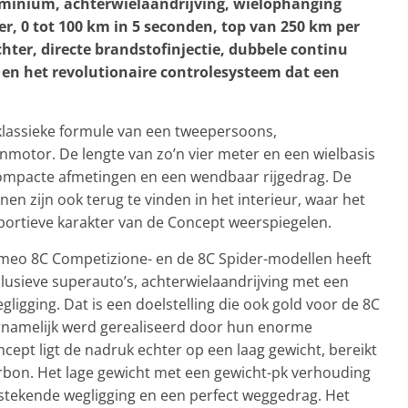
luminium, achterwielaandrijving, wielophanging
r, 0 tot 100 km in 5 seconden, top van 250 km per
hter, directe brandstofinjectie, dubbele continu
 en het revolutionaire controlesysteem dat een
klassieke formule van een tweepersoons,
otor. De lengte van zo’n vier meter en een wielbasis
compacte afmetingen en een wendbaar rijgedrag. De
nen zijn ook terug te vinden in het interieur, waar het
portieve karakter van de Concept weerspiegelen.
omeo 8C Competizione- en de 8C Spider-modellen heeft
lusieve superauto’s, achterwielaandrijving met een
ligging. Dat is een doelstelling die ook gold voor de 8C
rnamelijk werd gerealiseerd door hun enorme
ept ligt de nadruk echter op een laag gewicht, bereikt
rbon. Het lage gewicht met een gewicht-pk verhouding
tstekende wegligging en een perfect weggedrag. Het