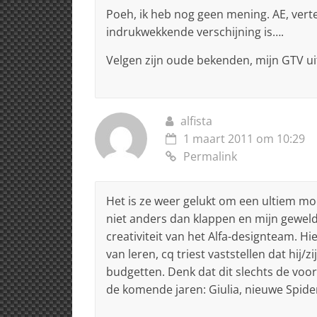
Poeh, ik heb nog geen mening. AE, verte
indrukwekkende verschijning is….
Velgen zijn oude bekenden, mijn GTV uit
alfista
1 maart 2011 om 10:29
Permalink
Het is ze weer gelukt om een ultiem mo
niet anders dan klappen en mijn gewel
creativiteit van het Alfa-designteam. H
van leren, cq triest vaststellen dat hij/
budgetten. Denk dat dit slechts de voo
de komende jaren: Giulia, nieuwe Spid