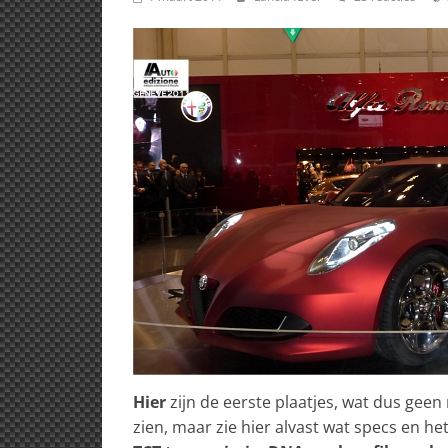
Hier
zijn de eerste plaatjes, wat dus geen 
zien, maar zie hier alvast wat specs en he