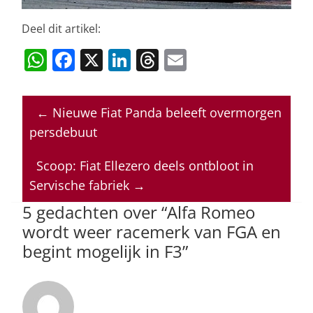
Deel dit artikel:
W
F
X
Li
T
E
h
a
n
h
m
at
c
k
re
ai
←
Nieuwe Fiat Panda beleeft overmorgen
s
e
e
a
l
persdebuut
A
b
dI
d
p
o
n
s
Scoop: Fiat Ellezero deels ontbloot in
Servische fabriek
→
p
o
5 gedachten over “
Alfa Romeo
k
wordt weer racemerk van FGA en
begint mogelijk in F3
”