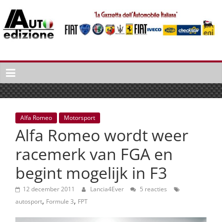
Spring
naar
inhoud
Auto
Edizione
La
Gazetta
dell'Automobile
Alfa Romeo
Motorsport
Italiana
Alfa Romeo wordt weer
|
Italiaans
racemerk van FGA en
autonieuws
begint mogelijk in F3
&
lifestyle
12 december 2011
Lancia4Ever
5 reacties
,
,
autosport
Formule 3
FPT