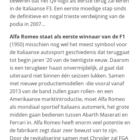
beweren dat het QV-logo als eerste terug zal keren
in de Italiaanse F3. Een eerste moedige stap sinds
de definitieve en nogal trieste verdwijning van de
podia in 2007…
Alfa Romeo staat als eerste winnaar van de F1
(1950) misschien nog wel het meest symbool voor
de Italiaanse autosport geschiedenis dat teruggaat
tot begin jaren ’20 van de twintigste eeuw. Daarom
is een terugkeer haast onvermijdelijk, al gaat dat
uiteraard niet binnen één seizoen lukken. Samen
met nieuwe productiemodellen -die vooral vanaf
2013 van de band zullen gaan rollen- en een
Amerikaanse marktintroductie, moet Alfa Romeo
als mondiaal sportief Italiaans automerk, het grote
midden gaan bedienen tussen Abarth Maserati en
Ferrari in. Alfa Romeo heeft enorm veel potentie en
de fabrikant zegt daar zeer bewust van te zijn.
Door de revitalisering samen met Chrysler zal FGA