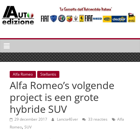
Spring
naar
inhoud
Auto
Edizione
La
Gazetta
dell'Automobile
Alfa Romeo
Stellantis
Italiana
Alfa Romeo’s volgende
|
Italiaans
project is een grote
autonieuws
hybride SUV
&
lifestyle
29 december 2017
Lancia4Ever
33 reacties
Alfa
,
Romeo
SUV