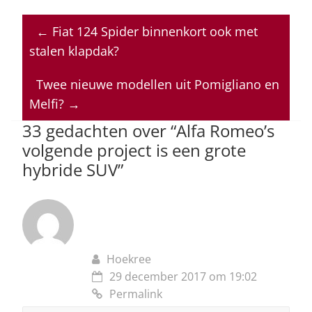
h
a
n
h
m
at
c
k
re
ai
←
Fiat 124 Spider binnenkort ook met
s
e
e
a
l
stalen klapdak?
A
b
dI
d
p
o
n
s
Twee nieuwe modellen uit Pomigliano en
Melfi?
→
p
o
33 gedachten over “
Alfa Romeo’s
k
volgende project is een grote
hybride SUV
”
Hoekree
29 december 2017 om 19:02
Permalink