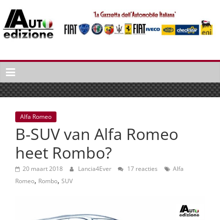
Spring
naar
inhoud
Auto
Edizione
La
Gazetta
dell'Automobile
Alfa Romeo
Italiana
B-SUV van Alfa Romeo
|
Italiaans
heet Rombo?
autonieuws
&
20 maart 2018
Lancia4Ever
17 reacties
Alfa
,
,
lifestyle
Romeo
Rombo
SUV