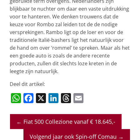
gebruikte term overigens. Nederlanders zijn
blijkbaar te nuchter om daar een vaste uitdrukking
voor te hanteren. We denken trouwens dat de
keuze voor Rombo zal leiden tot de de nodige
versprekingen. Rambo ligt op de loer en voor de
traditionele Italië-bashers ligt het natuurlijk voor
de hand om over ‘rommel’ te spreken. Maar als het
een goede auto is zoals de andere recente
producten, zullen dit slechts loze kreten in de
leegte zijn natuurlijk.
Deel dit artikel:
W
F
X
Li
T
E
h
a
n
h
m
at
c
k
re
ai
←
Fiat 500 Collezione vanaf € 18.645,-
s
e
e
a
l
A
b
dI
d
Volgend jaar ook Spin-off Comau
→