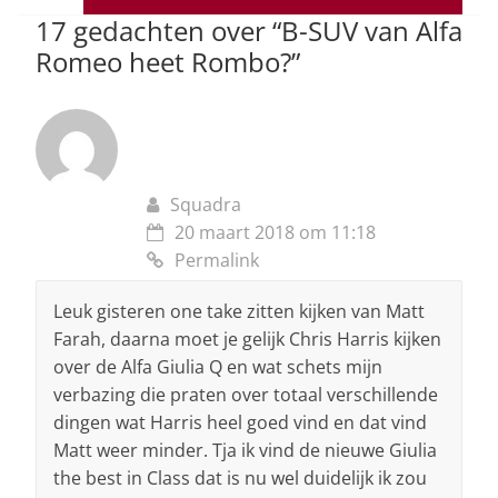
p
o
n
s
17 gedachten over “
B-SUV van Alfa
p
o
Romeo heet Rombo?
”
k
Squadra
20 maart 2018 om 11:18
Permalink
Leuk gisteren one take zitten kijken van Matt
Farah, daarna moet je gelijk Chris Harris kijken
over de Alfa Giulia Q en wat schets mijn
verbazing die praten over totaal verschillende
dingen wat Harris heel goed vind en dat vind
Matt weer minder. Tja ik vind de nieuwe Giulia
the best in Class dat is nu wel duidelijk ik zou