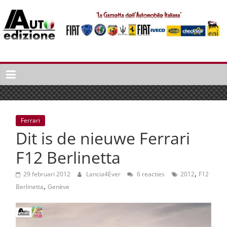
Spring
naar
inhoud
Auto
Edizione
La
Gazetta
dell'Automobile
Ferrari
Italiana
Dit is de nieuwe Ferrari
|
Italiaans
F12 Berlinetta
autonieuws
,
&
29 februari 2012
Lancia4Ever
6 reacties
2012
F12
,
lifestyle
Berlinetta
Genève