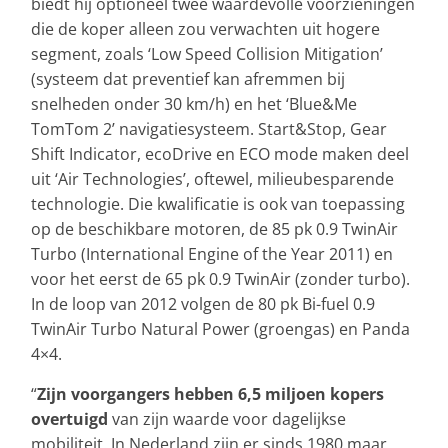
biedt hij optioneel twee waardevolle voorzieningen
die de koper alleen zou verwachten uit hogere
segment, zoals ‘Low Speed Collision Mitigation’
(systeem dat preventief kan afremmen bij
snelheden onder 30 km/h) en het ‘Blue&Me
TomTom 2’ navigatiesysteem. Start&Stop, Gear
Shift Indicator, ecoDrive en ECO mode maken deel
uit ‘Air Technologies’, oftewel, milieubesparende
technologie. Die kwalificatie is ook van toepassing
op de beschikbare motoren, de 85 pk 0.9 TwinAir
Turbo (International Engine of the Year 2011) en
voor het eerst de 65 pk 0.9 TwinAir (zonder turbo).
In de loop van 2012 volgen de 80 pk Bi-fuel 0.9
TwinAir Turbo Natural Power (groengas) en Panda
4×4.
“
Zijn voorgangers hebben 6,5 miljoen kopers
overtuigd
van zijn waarde voor dagelijkse
mobiliteit. In Nederland zijn er sinds 1980 maar