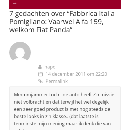
→
p
o
7 gedachten over “
Fabbrica Italia
k
Pomigliano: Vaarwel Alfa 159,
welkom Fiat Panda
”
hape
14 december 2011 om 22:20
Permalink
Mmmmjammer toch.. de auto heeft z’n missie
niet volbracht en dat terwijl het wel degelijk
een zeer goed product is met nog steeds de
beste looks in z’n klasse.. (dat laatste is
tenminste mijn mening maar ik denk die van