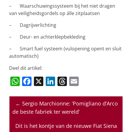
– Waarschuwingssysteem bij het niet dragen
van veiligheidsgordels op álle zitplaatsen
– Dagrijverlichting
– Deur- en achterklepbekleding
– Smart fuel systeem (vulopening opent en sluit
automatisch)
Deel dit artikel:
W
F
X
Li
T
E
h
a
n
h
m
at
c
k
re
ai
←
Sergio Marchionne: ‘Pomigliano d’Arco
s
e
e
a
l
de beste fabriek ter wereld’
A
b
dI
d
p
o
n
s
Dit is het kontje van de nieuwe Fiat Siena