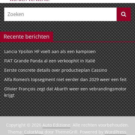
Recente berichten
Lancia Ypsilon HF voelt aan als een kampioen
FIAT Grande Panda al een verkoophit in Italië
Eerste concrete details over productieplan Cassino
Alfa Romeo’s topsegment niet eerder dan 2029 weer een feit
Olivier François zegt dat Abarth weer een vebrandingsmotor
krijgt
Copyright © 2026
Auto Edizione
. Alle rechten voorbehouden.
Thema:
ColorMag
door ThemeGrill. Powered by
WordPress
.