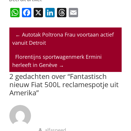
W
F
X
Li
T
E
h
a
n
h
m
at
c
k
re
ai
←
Autotak Poltrona Frau voortaan actief
s
e
e
a
l
vanuit Detroit
A
b
dI
d
p
o
n
s
Florentijns sportwagenmerk Ermini
herleeft in Genève
→
p
o
2 gedachten over “
Fantastisch
k
nieuw Fiat 500L reclamespotje uit
Amerika
”
alfaspeed