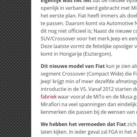
Eigenlijk was het feit
dat de nieuwe vijf
openlijk in verband werd gebracht met Mira
het eerste plan. Fiat heeft immers als doe
te passen. Daarom komt via Automotive N
dit nog niet officieel is; Naast de nieuwe 
SUV/Crossover voor het merk Jeep en een
Deze laatste vormt de feitelijke opvolge
komt in Hongarije (Esztergom).
Dit nieuwe model van Fiat
kun je zien al
segment Crossover (Compact Wide) die Fia
Jeep’ krijgt min of meer dezelfde afmeting
introductie in de VS. Vanaf 2012 starten
fabriek
waar vooral de MiTo en de Musa g
Mirafiori na veel spanningen dan eindeli
kenmerken die passen bij de wensen van 
We hebben het vermoeden dat Fiat
zich
laten kijken. In ieder geval zal FGA in h