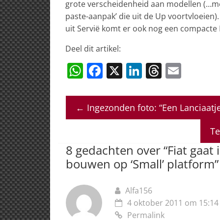
grote verscheidenheid aan modellen (…mee
paste-aanpak’ die uit de Up voortvloeien)
uit Servië komt er ook nog een compacte M
Deel dit artikel:
W
F
X
Li
T
E
h
a
n
h
m
at
c
k
re
ai
←
Ingezonden foto: “Een Lanciaatje
s
e
e
a
l
A
b
dI
d
Te
p
o
n
s
8 gedachten over “
Fiat gaat 
p
o
bouwen op ‘Small’ platform
”
k
Alfa156
4 oktober 2011 om 15:14
Permalink