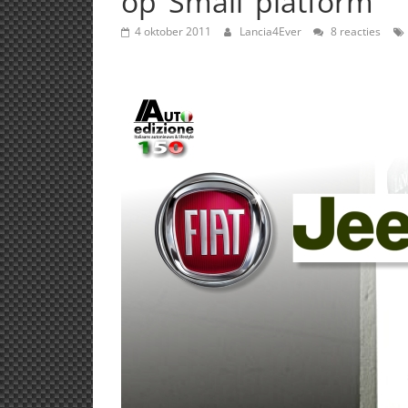
op ‘Small’ platform
4 oktober 2011
Lancia4Ever
8 reacties