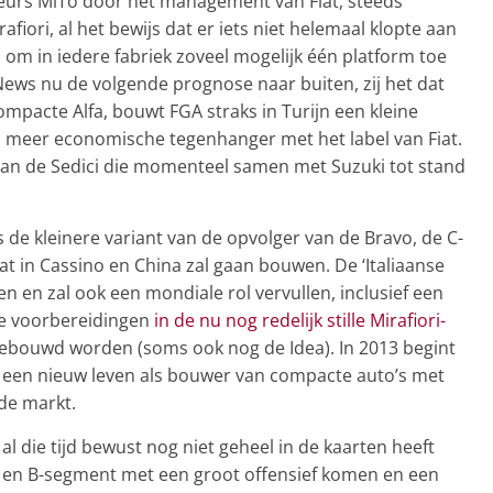
deurs MiTo door het management van Fiat, steeds
fiori, al het bewijs dat er iets niet helemaal klopte aan
l om in iedere fabriek zoveel mogelijk één platform toe
ews nu de volgende prognose naar buiten, zij het dat
compacte Alfa, bouwt FGA straks in Turijn een kleine
 meer economische tegenhanger met het label van Fiat.
r van de Sedici die momenteel samen met Suzuki tot stand
s de kleinere variant van de opvolger van de Bravo, de C-
t in Cassino en China zal gaan bouwen. De ‘Italiaanse
en en zal ook een mondiale rol vervullen, inclusief een
 de voorbereidingen
in de nu nog redelijk stille Mirafiori-
ebouwd worden (soms ook nog de Idea). In 2013 begint
jk een nieuw leven als bouwer van compacte auto’s met
de markt.
 al die tijd bewust nog niet geheel in de kaarten heeft
et A en B-segment met een groot offensief komen en een