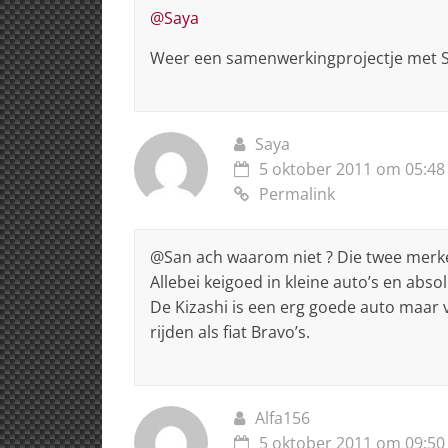
@Saya
Weer een samenwerkingprojectje met 
Saya
5 oktober 2011 om 05:48
Permalink
@San ach waarom niet ? Die twee merk
Allebei keigoed in kleine auto’s en abso
De Kizashi is een erg goede auto maar v
rijden als fiat Bravo’s.
Alfa156
5 oktober 2011 om 09:50