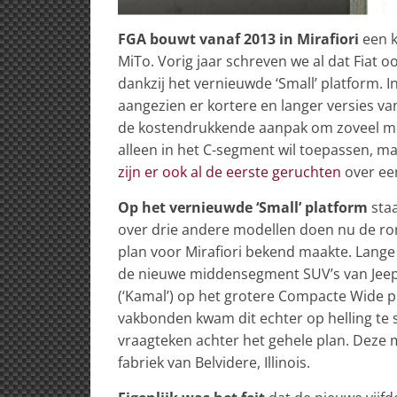
FGA bouwt vanaf 2013 in Mirafiori
een k
MiTo. Vorig jaar schreven we al dat Fiat 
dankzij het vernieuwde ‘Small’ platform.
aangezien er kortere en langer versies van
de kostendrukkende aanpak om zoveel mog
alleen in het C-segment wil toepassen, ma
zijn er ook al de eerste geruchten
over ee
Op het vernieuwde ‘Small’ platform
staa
over drie andere modellen doen nu de r
plan voor Mirafiori bekend maakte. Lange
de nieuwe middensegment SUV’s van Jeep
(‘Kamal’) op het grotere Compacte Wide
vakbonden kwam dit echter op helling te
vraagteken achter het gehele plan. Deze
fabriek van Belvidere, Illinois.