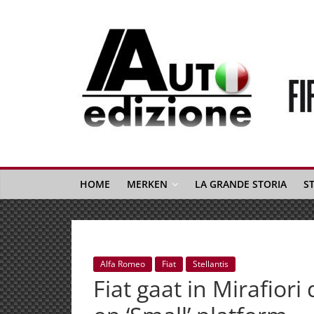
Spring
naar
inhoud
Auto
Edizione
La
Gazetta
HOME
MERKEN
LA GRANDE STORIA
S
dell'Automobile
Italiana
|
Italiaans
Alfa Romeo
Fiat
Stellantis
autonieuws
Fiat gaat in Mirafior
&
lifestyle