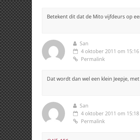
Betekent dit dat de Mito vijfdeurs op e
San
4 oktober 2011 om 15:16
Permalink
Dat wordt dan wel een klein Jeepje, me
San
4 oktober 2011 om 15:18
Permalink