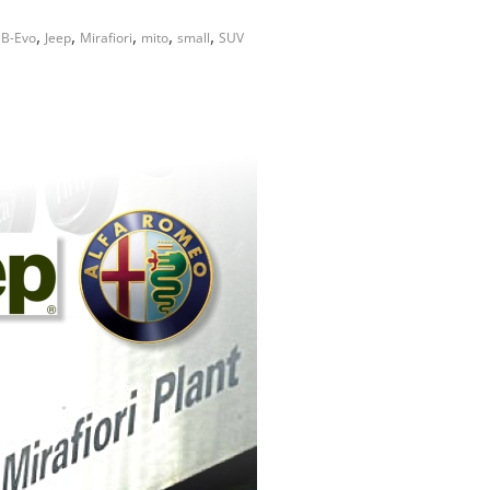
,
,
,
,
,
B-Evo
Jeep
Mirafiori
mito
small
SUV