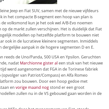
leine Jeep en Fiat SUV, samen met de nieuwe vijfdeurs
ook in het compacte B-segment een hoop van plan is
 In de volksmond kun je het ook wel A/B-Evo noemen
 op de markt zullen verschijnen. Het is duidelijk dat Fiat
elijk modellen op hetzelfde platform te bouwen niet
ar ook in de lucratieve kleinere segmenten. Inmiddels
n dergelijke aanpak in de hogere segmenten D en E.
n reeds de Uno/Panda, 500 USA en Ypsilon. Geruchten
onde, nadat
Marchionne gister al
een stuk van het nieuwe
 tijd werd aangenomen dat FGA in de Torinese fabriek
 (opvolger van Patriot/Compass) en Alfa Romeo
 platform zou bouwen. Door een hoop gedoe met
 staan en
vorige maand nog
stond er een groot
 modellen zullen nu in de VS gebouwd gaan worden in de