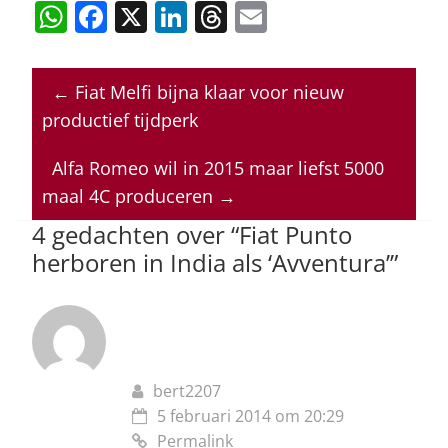
W
F
X
Li
T
E
h
a
n
h
m
at
c
k
re
ai
←
Fiat Melfi bijna klaar voor nieuw
s
e
e
a
l
productief tijdperk
A
b
dI
d
p
o
n
s
Alfa Romeo wil in 2015 maar liefst 5000
maal 4C produceren
→
p
o
4 gedachten over “
Fiat Punto
k
herboren in India als ‘Avventura’
”
bert2207
5 februari 2014 om 20:29
Permalink