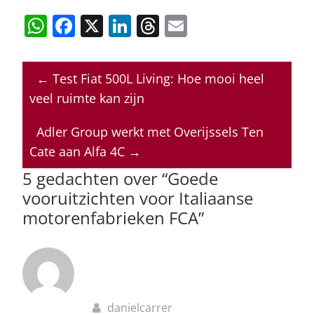
W
F
X
Li
T
E
h
a
n
h
m
at
c
k
re
ai
←
Test Fiat 500L Living: Hoe mooi heel
s
e
e
a
l
veel ruimte kan zijn
A
b
dI
d
p
o
n
s
Adler Group werkt met Overijssels Ten
Cate aan Alfa 4C
→
p
o
5 gedachten over “
Goede
k
vooruitzichten voor Italiaanse
motorenfabrieken FCA
”
danielcarrer