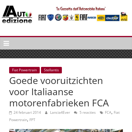
Spring
naar
inhoud
Auto
Edizione
La
Gazetta
dell'Automobile
Fiat Powertrain
Stellantis
Italiana
Goede vooruitzichten
|
Italiaans
voor Italiaanse
autonieuws
motorenfabrieken FCA
&
lifestyle
,
24 februari 2014
Lancia4Ever
5 reacties
FCA
Fiat
,
Powertrain
FPT