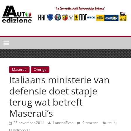
Spring
naar
inhoud
Auto
Edizione
La
Gazetta
dell'Automobile
Maserati
Overige
Italiana
Italiaans ministerie van
|
Italiaans
defensie doet stapje
autonieuws
terug wat betreft
&
lifestyle
Maserati’s
,
25 november 2011
Lancia4Ever
0 reacties
italië
Quattroporte