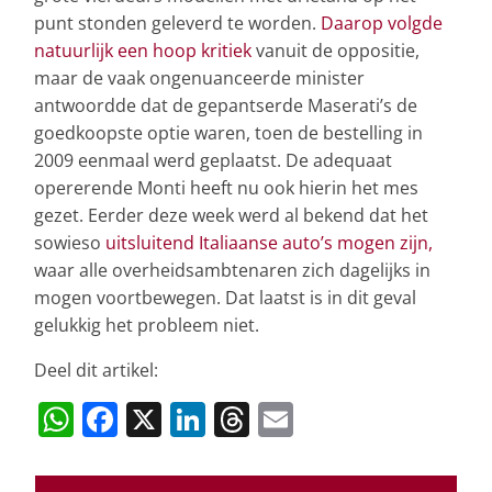
punt stonden geleverd te worden.
Daarop volgde
natuurlijk een hoop kritiek
vanuit de oppositie,
maar de vaak ongenuanceerde minister
antwoordde dat de gepantserde Maserati’s de
goedkoopste optie waren, toen de bestelling in
2009 eenmaal werd geplaatst. De adequaat
opererende Monti heeft nu ook hierin het mes
gezet. Eerder deze week werd al bekend dat het
sowieso
uitsluitend Italiaanse auto’s mogen zijn,
waar alle overheidsambtenaren zich dagelijks in
mogen voortbewegen. Dat laatst is in dit geval
gelukkig het probleem niet.
Deel dit artikel:
W
F
X
Li
T
E
h
a
n
h
m
at
c
k
re
ai