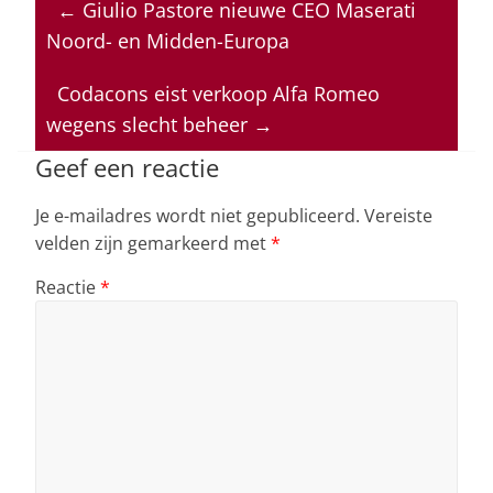
←
Giulio Pastore nieuwe CEO Maserati
s
e
e
a
l
Noord- en Midden-Europa
A
b
dI
d
p
o
n
s
Codacons eist verkoop Alfa Romeo
wegens slecht beheer
→
p
o
k
Geef een reactie
Je e-mailadres wordt niet gepubliceerd.
Vereiste
velden zijn gemarkeerd met
*
Reactie
*