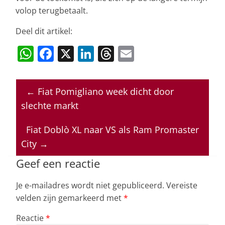
volop terugbetaalt.
Deel dit artikel:
W
F
X
Li
T
E
h
a
n
h
m
at
c
k
re
ai
←
Fiat Pomigliano week dicht door
s
e
e
a
l
slechte markt
A
b
dI
d
p
o
n
s
Fiat Doblò XL naar VS als Ram Promaster
City
→
p
o
k
Geef een reactie
Je e-mailadres wordt niet gepubliceerd.
Vereiste
velden zijn gemarkeerd met
*
Reactie
*