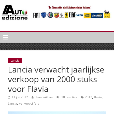
Spring
naar
inhoud
Auto
Edizione
La
Gazetta
dell'Automobile
Lancia
Italiana
Lancia verwacht jaarlijkse
|
Italiaans
verkoop van 2000 stuks
autonieuws
voor Flavia
&
lifestyle
,
,
11 juli 2012
Lancia4Ever
10 reacties
2012
flavia
,
Lancia
verkoopcijfers