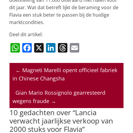
dit jaar. Wat dat betreft lijkt de beraming voor de
Flavia een stuk beter te passen bij de huidige
marktcondities.
Deel dit artikel:
W
F
X
Li
T
E
h
a
n
h
m
at
c
k
re
ai
←
Magneti Marelli opent officieel fabriek
s
e
e
a
l
in Chinese Changsha
A
b
dI
d
p
o
n
s
Gian Mario Rossignolo gearresteerd
wegens fraude
→
p
o
10 gedachten over “
Lancia
k
verwacht jaarlijkse verkoop van
2000 stuks voor Flavia
”