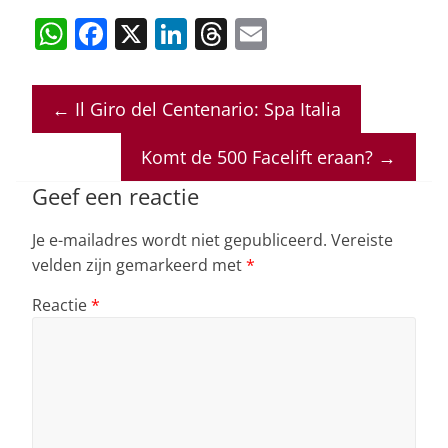
W
F
X
Li
T
E
h
a
n
h
m
at
c
k
re
ai
←
Il Giro del Centenario: Spa Italia
s
e
e
a
l
A
b
dI
d
Komt de 500 Facelift eraan?
→
p
o
n
s
Geef een reactie
p
o
Je e-mailadres wordt niet gepubliceerd.
Vereiste
k
velden zijn gemarkeerd met
*
Reactie
*