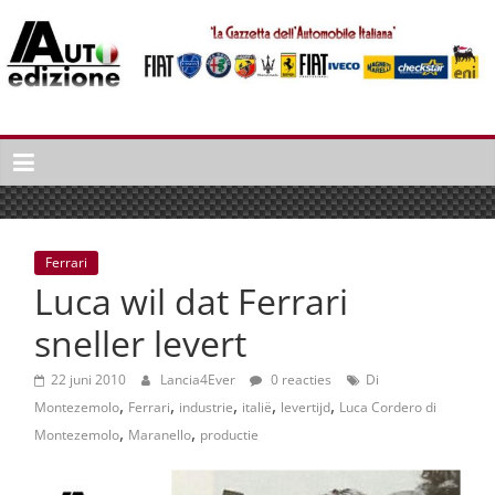
Spring
naar
inhoud
Auto
Edizione
La
Gazetta
dell'Automobile
Ferrari
Italiana
Luca wil dat Ferrari
|
Italiaans
sneller levert
autonieuws
&
22 juni 2010
Lancia4Ever
0 reacties
Di
,
,
,
,
,
lifestyle
Montezemolo
Ferrari
industrie
italië
levertijd
Luca Cordero di
,
,
Montezemolo
Maranello
productie