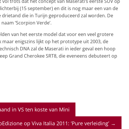
 vol trots dat het concept van Maserati’s eerste SUV op
ichterbij (15 september) en dit is nog maar een van de
 drietand die in Turijn geproduceerd zal worden. De
e naam ‘Scorpion Verde’.
lden van het eerste model dat voor een veel grotere
 maar enigszins lijkt op het prototype uit 2003, de
 technisch DNA zal de Maserati in ieder geval een hoop
Jeep Grand Cherokee SRT8, die eveneens debuteert op
and in VS ten koste van Mini
oEdizione op Viva Italia 2011: ‘Pure verleiding’
→