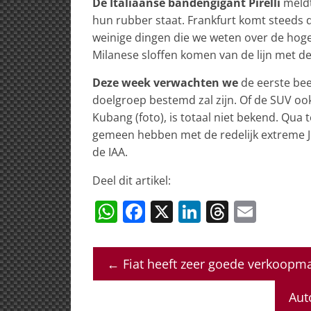
De Italiaanse bandengigant Pirelli
meldt
hun rubber staat. Frankfurt komt steeds d
weinige dingen die we weten over de hoge
Milanese sloffen komen van de lijn met d
Deze week verwachten we
de eerste bee
doelgroep bestemd zal zijn. Of de SUV ook
Kubang (foto), is totaal niet bekend. Qua
gemeen hebben met de redelijk extreme 
de IAA.
Deel dit artikel:
W
F
X
Li
T
E
h
a
n
h
m
at
c
k
re
ai
←
Fiat heeft zeer goede verkoopma
s
e
e
a
l
A
b
dI
d
Aut