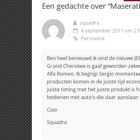
p
o
n
s
Een gedachte over “
Maserati
p
o
k
squadra
4 september 2011 om 23
Permalink
Ben heel benieuwd ik vind de nieuwe J
Grand Cherokee is gaaf geworden zeker 
Alfa Romeo. Ik begrijp Sergio momenteel
producten komen in de juiste tijd econ
juiste timing met het juiste produkt is
bedienen met auto’s die daar aanslaan
Ciao
Squadra