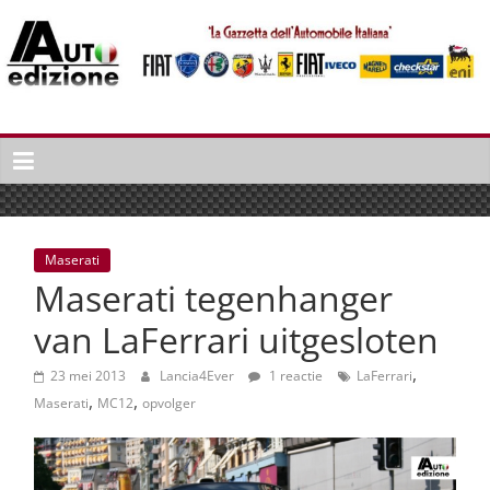
Spring
naar
inhoud
Auto
Edizione
La
Gazetta
dell'Automobile
Maserati
Italiana
Maserati tegenhanger
|
Italiaans
van LaFerrari uitgesloten
autonieuws
,
&
23 mei 2013
Lancia4Ever
1 reactie
LaFerrari
,
,
lifestyle
Maserati
MC12
opvolger