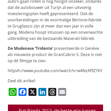
auto’s gaan rollen is nog hoogst onzeker, ondanks
dat de autobouwer uit Turijn al een uitvoerig
investeringsplan heeft gepresenteerd. Ook de
voorbereidingen in de voormalige Bertone-fabriek
te Grugliasco zijn al meer dan een jaar in volle
gang. Modena hoopt intussen op een onverwachte
uitbreiding van de bestaande Maserati-fabriek.
De Modenese ‘Tridente’
presenteerde in Genève
als nieuwste product de GranCabrio S. Deze is niet
op dit filmpje te zien.
httpvh://www.youtube.com/watch?v=w4NzAf9Z76Y
Deel dit artikel:
W
F
X
Li
T
E
h
a
n
h
m
at
c
k
re
ai
←
Fiat Panda 2012: de beste mix tussen