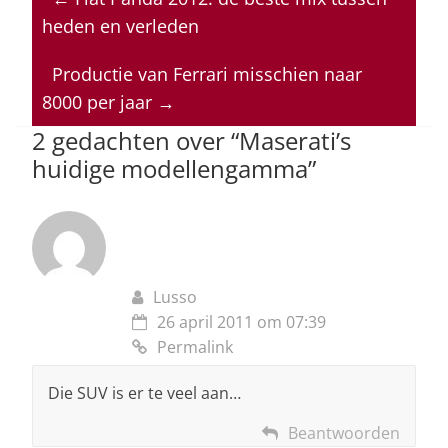
s
e
e
a
l
heden en verleden
A
b
dI
d
p
o
n
s
Productie van Ferrari misschien naar
8000 per jaar
→
p
o
2 gedachten over “
Maserati’s
k
huidige modellengamma
”
Lusso
26 april 2011 om 07:39
Permalink
Die SUV is er te veel aan…
Beantwoorden