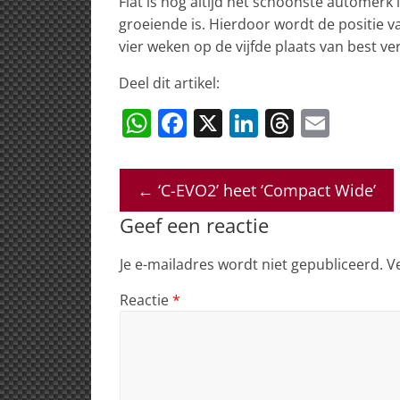
Fiat is nog altijd het schoonste automer
groeiende is. Hierdoor wordt de positie v
vier weken op de vijfde plaats van best 
Deel dit artikel:
W
F
X
Li
T
E
h
a
n
h
m
at
c
k
re
ai
←
‘C-EVO2’ heet ‘Compact Wide’
s
e
e
a
l
Geef een reactie
A
b
dI
d
p
o
n
s
Je e-mailadres wordt niet gepubliceerd.
V
p
o
Reactie
*
k