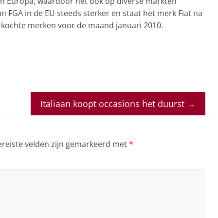
k in Europa, waardoor het ook op diverse markten
an FGA in de EU steeds sterker en staat het merk Fiat na
verkochte merken voor de maand januari 2010.
Italiaan koopt occasions het duurst
→
ereiste velden zijn gemarkeerd met
*