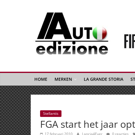
Spring
naar
inhoud
Auto
Edizione
La
Gazetta
HOME
MERKEN
LA GRANDE STORIA
S
dell'Automobile
Italiana
|
Italiaans
Stellantis
autonieuws
FGA start het jaar op
&
lifestyle
17 februari 2010
Lancia4Ever
0 reacties