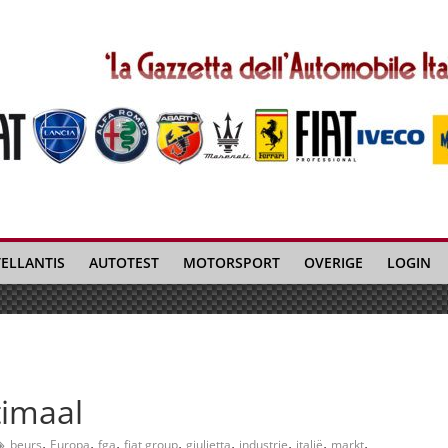
TELLANTIS
AUTOTEST
MOTORSPORT
OVERIGE
LOGIN
timaal
,
,
,
,
,
,
,
,
beurs
Europa
fga
fiat group
giulietta
industrie
italië
markt