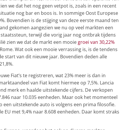
ien we dat het nog geen vetpot is, zoals in een recent
situatie nog bar en boos is. In sommige Oost Europese
%. Bovendien is de stijging van deze eerste maand ten
t stand gekomen aangezien we nu op veel markten een
staatssteun, terwijl die vorig jaar nog ontbrak tijdens
alië zien we dat de markt een mooie
groei van 30,22%
ome. Wat ook een mooie verrassing is, is de tendens
de start van dit nieuwe jaar. Bovendien deden alle
 +21,8%.
we Fiat’s te registreren, wat 23% meer is dan in
marktaandeel van Fiat komt hiermee op 7,5%. Lancia
iend merk en haalde uitstekende cijfers. De verkopen
n 7.846 naar 10.035 eenheden. Maar ook het momenteel
o een uitstekende auto is volgens een prima filosofie.
 de EU met 9,4% naar 8.608 eenheden. Daar komt straks