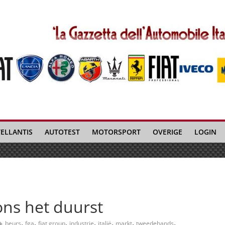
TELLANTIS
AUTOTEST
MOTORSPORT
OVERIGE
LOGIN
ons het duurst
,
,
,
,
,
,
,
beurs
fga
fiat group
industrie
italië
markt
tweedehands