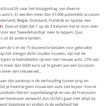
utoScout24, naar het koopgedrag van diverse
auto’s. Er werden meer dan 57.000 potentiële occasion
derland, België, Duitsland, Frankrijk en Spanje, een
kt
. Daaruit blijkt dat 1 op de 3 Italianen het er voor over
 voor een ’tweedehandsje’ neer te lappen. Qua
s uit de andere landen.
en de 5 en de 15 duizend te betalen voor gebruikte
knip het stevigst dicht zouden houden, zijn het de
 lopen te beknibbelen op een niet nieuwe auto. 27% van
 om meer dan 5000 euro uit te geven aan een occasion.
 liever een nieuwe wil…
aan zijn aankoop is de verhouding tussen prijs en
dat je meestal geen vrouw een auto ziet kopen. Vooral
 autobahn fahren’ superbelangrijk en van de Fransozen
anen bovenaan verwacht dus cliché’s gaan niet altijd op
eest bijgelovig en vinden zij de veiligheid het