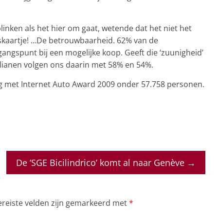
linken als het hier om gaat, wetende dat het niet het
prijskaartje! …De betrouwbaarheid. 62% van de
gangspunt bij een mogelijke koop. Geeft die ‘zuunigheid’
talianen volgen ons daarin met 58% en 54%.
 met Internet Auto Award 2009 onder 57.758 personen.
De ‘SGE Bicilindrico’ komt al naar Genève
→
ereiste velden zijn gemarkeerd met
*