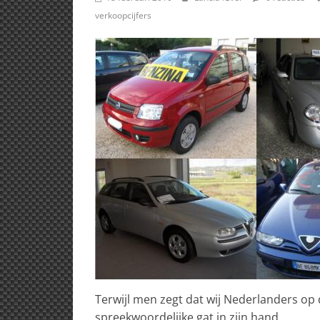
verkoopcijfers
Terwijl men zegt dat wij Nederlanders op 
spreekwoordelijke gat in zijn hand.