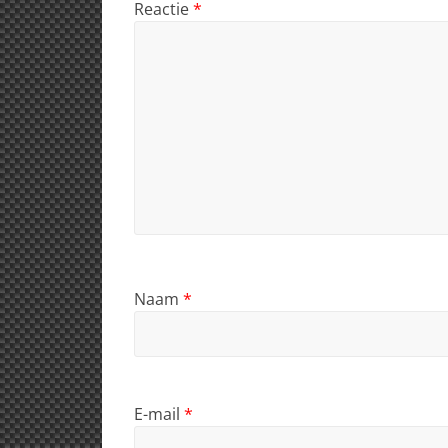
p
o
Reactie
*
k
Naam
*
E-mail
*