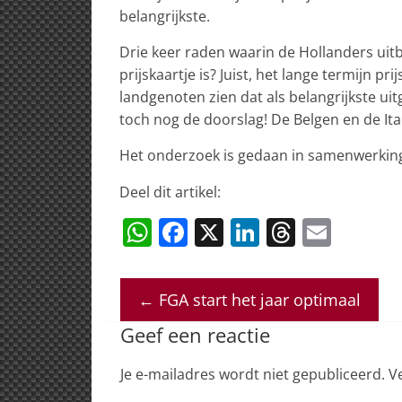
belangrijkste.
Drie keer raden waarin de Hollanders uitb
prijskaartje is? Juist, het lange termijn 
landgenoten zien dat als belangrijkste uit
toch nog de doorslag! De Belgen en de I
Het onderzoek is gedaan in samenwerking
Deel dit artikel:
W
F
X
Li
T
E
h
a
n
h
m
at
c
k
re
ai
←
FGA start het jaar optimaal
s
e
e
a
l
Geef een reactie
A
b
dI
d
p
o
n
s
Je e-mailadres wordt niet gepubliceerd.
V