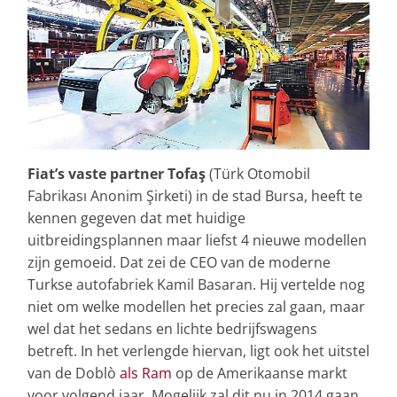
Fiat’s vaste partner Tofaş
(Türk Otomobil
Fabrikası Anonim Şirketi) in de stad Bursa, heeft te
kennen gegeven dat met huidige
uitbreidingsplannen maar liefst 4 nieuwe modellen
zijn gemoeid. Dat zei de CEO van de moderne
Turkse autofabriek Kamil Basaran. Hij vertelde nog
niet om welke modellen het precies zal gaan, maar
wel dat het sedans en lichte bedrijfswagens
betreft. In het verlengde hiervan, ligt ook het uitstel
van de Doblò
als Ram
op de Amerikaanse markt
voor volgend jaar. Mogelijk zal dit nu in 2014 gaan