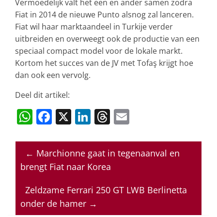
Vermoedelijk valt het een en ander samen zodra
Fiat in 2014 de nieuwe Punto alsnog zal lanceren.
Fiat wil haar marktaandeel in Turkije verder
uitbreiden en overweegt ook de productie van een
speciaal compact model voor de lokale markt.
Kortom het succes van de JV met Tofaş krijgt hoe
dan ook een vervolg.
Deel dit artikel:
W
F
X
Li
T
E
h
a
n
h
m
at
c
k
re
ai
←
Marchionne gaat in tegenaanval en
s
e
e
a
l
brengt Fiat naar Korea
A
b
dI
d
p
o
n
s
Zeldzame Ferrari 250 GT LWB Berlinetta
onder de hamer
→
p
o