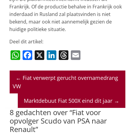
Frankrijk. Of de productie behalve in Frankrijk ook
inderdaad in Rusland zal plaatsvinden is niet
bekend, maar ook niet aannemelijk gezien de
huidige politieke situatie.
Deel dit artikel:
W
F
X
Li
T
E
h
a
n
h
m
at
c
k
re
ai
←
Fiat verwerpt gerucht overnamedrang
s
e
e
a
l
VW
A
b
dI
d
p
o
n
s
Marktdebuut Fiat 500X eind dit jaar
→
p
o
8 gedachten over “
Fiat voor
opvolger Scudo van PSA naar
k
Renault
”