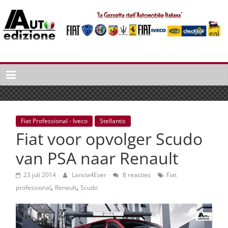
Spring
naar
inhoud
Auto
Edizione
La
Gazetta
dell'Automobile
Fiat Professional - Iveco
Stellantis
Italiana
Fiat voor opvolger Scudo
|
Italiaans
van PSA naar Renault
autonieuws
&
23 juli 2014
Lancia4Ever
8 reacties
Fiat
,
,
lifestyle
professional
Renault
Scudo