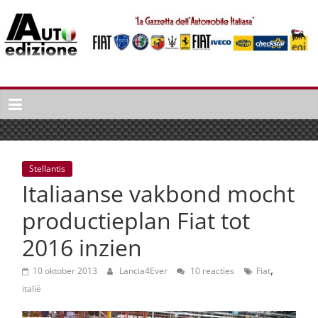
Spring
naar
inhoud
Auto
Edizione
La
Gazetta
dell'Automobile
Stellantis
Italiana
Italiaanse vakbond mocht
|
Italiaans
productieplan Fiat tot
autonieuws
2016 inzien
&
lifestyle
,
10 oktober 2013
Lancia4Ever
10 reacties
Fiat
italië