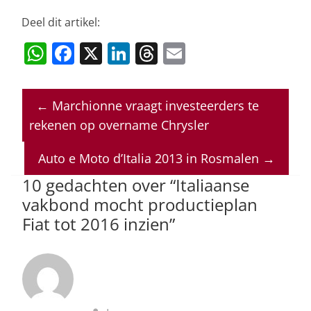
Deel dit artikel:
W
F
X
Li
T
E
h
a
n
h
m
at
c
k
re
ai
←
Marchionne vraagt investeerders te
s
e
e
a
l
rekenen op overname Chrysler
A
b
dI
d
p
o
n
s
Auto e Moto d’Italia 2013 in Rosmalen
→
p
o
10 gedachten over “
Italiaanse
vakbond mocht productieplan
k
Fiat tot 2016 inzien
”