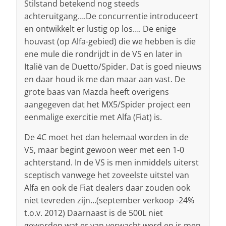
Stilstand betekend nog steeds
achteruitgang….De concurrentie introduceert
en ontwikkelt er lustig op los…. De enige
houvast (op Alfa-gebied) die we hebben is die
ene mule die rondrijdt in de VS en later in
Italië van de Duetto/Spider. Dat is goed nieuws
en daar houd ik me dan maar aan vast. De
grote baas van Mazda heeft overigens
aangegeven dat het MX5/Spider project een
eenmalige exercitie met Alfa (Fiat) is.
De 4C moet het dan helemaal worden in de
VS, maar begint gewoon weer met een 1-0
achterstand. In de VS is men inmiddels uiterst
sceptisch vanwege het zoveelste uitstel van
Alfa en ook de Fiat dealers daar zouden ook
niet tevreden zijn…(september verkoop -24%
t.o.v. 2012) Daarnaast is de 500L niet
geworden wat er van verwacht werd en is men