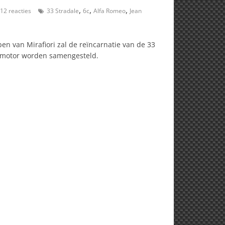
,
,
,
12 reacties
33 Stradale
6c
Alfa Romeo
Jean
en van Mirafiori zal de reïncarnatie van de 33
enmotor worden samengesteld.