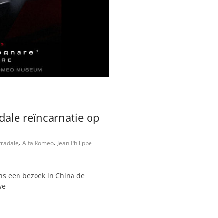
dale reïncarnatie op
,
,
tradale
Alfa Romeo
Jean Philippe
ens een bezoek in China de
we