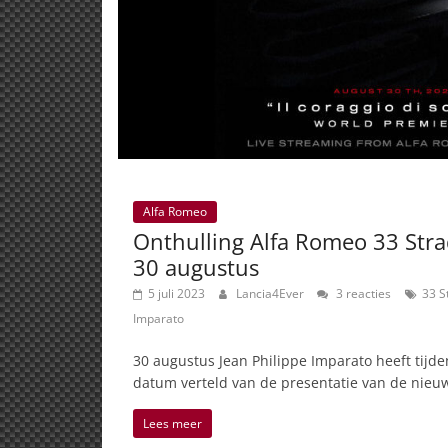
Alfa Romeo
Onthulling Alfa Romeo 33 Stra
30 augustus
5 juli 2023
Lancia4Ever
3 reacties
33 S
Imparato
30 augustus Jean Philippe Imparato heeft tijd
datum verteld van de presentatie van de nieu
Lees meer