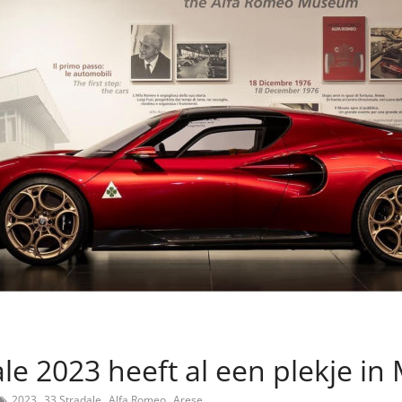
le 2023 heeft al een plekje in
,
,
,
2023
33 Stradale
Alfa Romeo
Arese