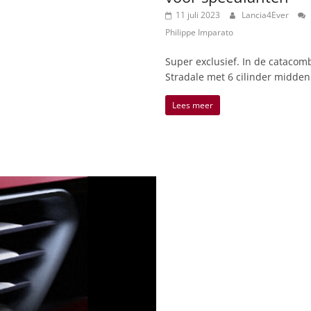
11 juli 2023
Lancia4Ever
Philippe Imparato
Super exclusief. In de catacomb
Stradale met 6 cilinder midd
Lees meer