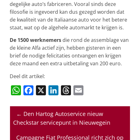
degelijke auto’s fabriceren. Vooral sinds deze
filosofie is ingevoerd kan dus gezegd worden dat
de kwaliteit van de Italiaanse auto voor het betere
staat, wat op de algehele automarkt te krijgen is.
De 1500 werknemers
die rond de assemblage van
de kleine Alfa actief zijn, hebben gisteren in een
brief de nodige felicitaties ontvangen en krijgen
deze maand een extra uitbetaling van 200 euro.
Deel dit artikel:
W
F
X
Li
T
E
h
a
n
h
m
at
c
k
re
ai
←
Den Hartog Autoservice nieuw
s
e
e
a
l
Checkstar servicepunt in Nieuwegein
A
b
dI
d
Campagne Fiat Professional richt zich op