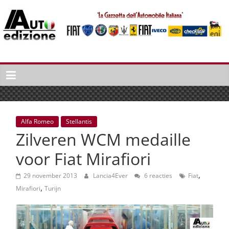
Spring
naar
inhoud
Auto
Edizione
La
Gazetta
dell'Automobile
Alfa Romeo
Stellantis
Italiana
Zilveren WCM medaille
|
Italiaans
voor Fiat Mirafiori
autonieuws
,
&
29 november 2013
Lancia4Ever
6 reacties
Fiat
,
lifestyle
Mirafiori
Turijn