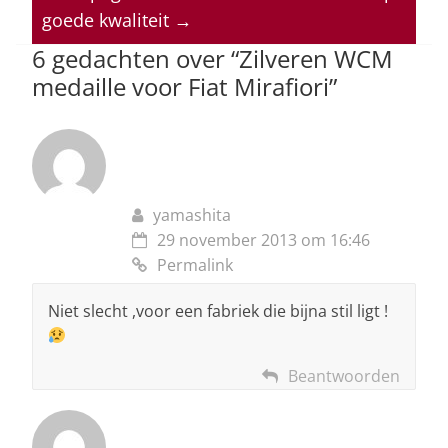
p
o
n
s
goede kwaliteit
→
p
o
6 gedachten over “
Zilveren WCM
k
medaille voor Fiat Mirafiori
”
yamashita
29 november 2013 om 16:46
Permalink
Niet slecht ,voor een fabriek die bijna stil ligt !
Beantwoorden