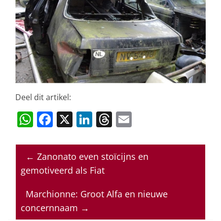
Deel dit artikel:
W
F
X
Li
T
E
h
a
n
h
m
at
c
k
re
ai
←
Zanonato even stoïcijns en
s
e
e
a
l
gemotiveerd als Fiat
A
b
dI
d
p
o
n
s
Marchionne: Groot Alfa en nieuwe
concernnaam
→
p
o