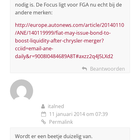
nodig is. De Focus ligt voor FGA nu echt bij de
andere merken:
http://europe.autonews.com/article/20140110
/ANE/140119999/fiat-may-issue-bond-to-
boost-liquidity-after-chrysler-merger?
cciid=email-ane-
daily&r=9008I0484689A8T#axzz2q4J5LXd2
Beantwoorden
italned
11 januari 2014 om 07:39
Permalink
Wordt er een beetje duizelig van.