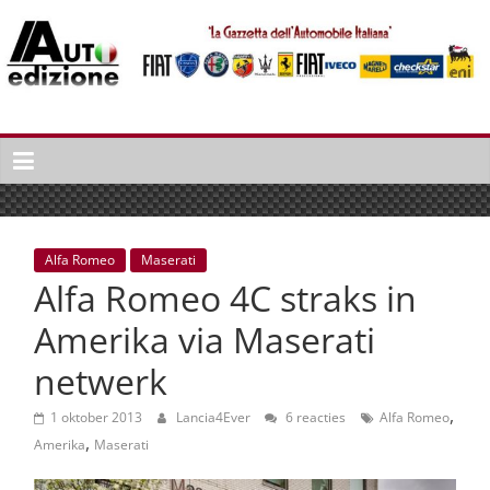
Spring
naar
inhoud
Auto
Edizione
La
Gazetta
dell'Automobile
Alfa Romeo
Maserati
Italiana
Alfa Romeo 4C straks in
|
Italiaans
Amerika via Maserati
autonieuws
netwerk
&
lifestyle
,
1 oktober 2013
Lancia4Ever
6 reacties
Alfa Romeo
,
Amerika
Maserati