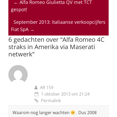
←
Alfa Romeo Giulietta QV met TCT
s
e
e
a
l
gespot!
A
b
dI
d
p
o
n
s
September 2013: Italiaanse verkoopcijfers
Fiat SpA
→
p
o
6 gedachten over “
Alfa Romeo 4C
k
straks in Amerika via Maserati
netwerk
”
AR 159
1 oktober 2013 om 21:24
Permalink
Waarom nog langer wachten
. Dus 2008