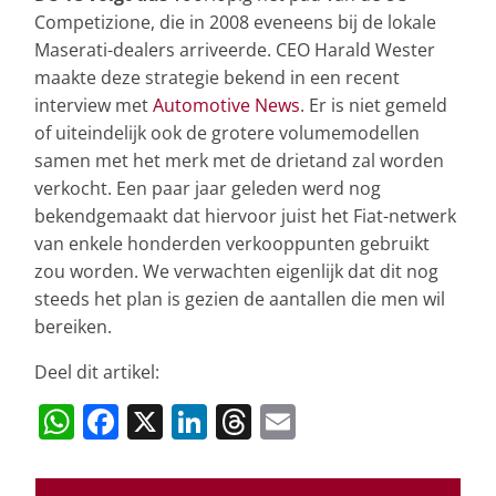
Competizione, die in 2008 eveneens bij de lokale
Maserati-dealers arriveerde. CEO Harald Wester
maakte deze strategie bekend in een recent
interview met
Automotive News
. Er is niet gemeld
of uiteindelijk ook de grotere volumemodellen
samen met het merk met de drietand zal worden
verkocht. Een paar jaar geleden werd nog
bekendgemaakt dat hiervoor juist het Fiat-netwerk
van enkele honderden verkooppunten gebruikt
zou worden. We verwachten eigenlijk dat dit nog
steeds het plan is gezien de aantallen die men wil
bereiken.
Deel dit artikel:
W
F
X
Li
T
E
h
a
n
h
m
at
c
k
re
ai